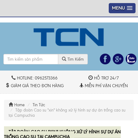
----
MENU
Tìm Kiếm
HOTLINE: 0962573366
HỖ TRỢ 24/7
GIẢM GIÁ THEO ĐƠN HÀNG
MIỄN PHÍ VẬN CHUYỂN
Home
Tin Tức
Tập đoàn Cao su "xin" không xử lý hình sự dự án trồng cao su
tại Campuchia
TẬP ĐOÀN CAO SU "XIN" KHÔNG XỬ LÝ HÌNH SỰ DỰ ÁN
TRỒNG CAO SU TẠI CAMPUCHIA