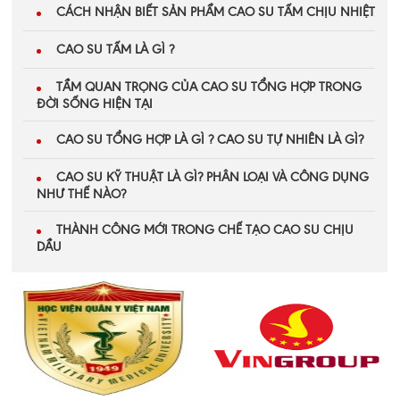
CÁCH NHẬN BIẾT SẢN PHẨM CAO SU TẤM CHỊU NHIỆT
CAO SU TẤM LÀ GÌ ?
TẦM QUAN TRỌNG CỦA CAO SU TỔNG HỢP TRONG
ĐỜI SỐNG HIỆN TẠI
CAO SU TỔNG HỢP LÀ GÌ ? CAO SU TỰ NHIÊN LÀ GÌ?
CAO SU KỸ THUẬT LÀ GÌ? PHÂN LOẠI VÀ CÔNG DỤNG
NHƯ THẾ NÀO?​
THÀNH CÔNG MỚI TRONG CHẾ TẠO CAO SU CHỊU
DẦU