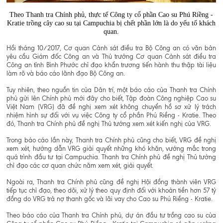
Theo Thanh tra Chính phủ, thực tế Công ty cổ phần Cao su Phú Riềng -
Kratie trồng cây cao su tại Campuchia bị chết phần lớn là do yếu tố khách
quan.
Hồi tháng 10/2017, Cơ quan Cảnh sát điều tra Bộ Công an có văn bản
yêu cầu Giám đốc Công an và Thủ trưởng Cơ quan Cảnh sát điều tra
Công an tỉnh Bình Phước chỉ đạo khẩn trương tiến hành thu thập tài liệu
làm rõ và báo cáo lãnh đạo Bộ Công an.
Tuy nhiên, theo nguồn tin của Dân trí, một báo cáo của Thanh tra Chính
phủ gửi lên Chính phủ mới đây cho biết, Tập đoàn Công nghiệp Cao su
Việt Nam (VRG) đã đề nghị xem xét không chuyển hồ sơ xử lý trách
nhiệm hình sự đối với vụ việc Công ty cổ phần Phú Riềng - Kratie. Theo
đó, Thanh tra Chính phủ đề nghị Thủ tướng xem xét kiến nghị của VRG.
Trong báo cáo lần này, Thanh tra Chính phủ cũng cho biết, VRG đề nghị
xem xét, hướng dẫn VRG giải quyết những khó khăn, vướng mắc trong
quá trình đầu tư tại Campuchia. Thanh tra Chính phủ đề nghị Thủ tướng
chỉ đạo các cơ quan chức năm xem xét, giải quyết.
Ngoài ra, Thanh tra Chính phủ cũng đề nghị Hội đồng thành viên VRG
tiếp tục chỉ đạo, theo dõi, xử lý theo quy định đối với khoản tiền hơn 57 tỷ
đồng do VRG trả nợ thanh gốc và lãi vay cho Cao su Phú Riềng - Kratie.
Theo báo cáo của Thanh tra Chính phủ, dự án đầu tư trồng cao su của